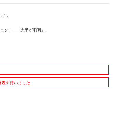
ました。
ジェクト、「大半が順調」
発表を行いました