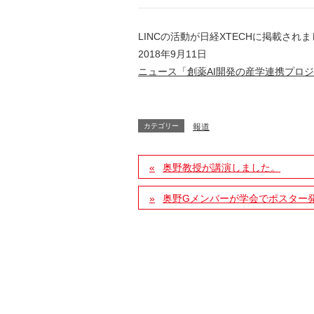
LINCの活動が日経XTECHに掲載され
2018年9月11日
ニュース「創薬AI開発の産学連携プロ
カテゴリー
報道
奥野教授が講演しました。
奥野Gメンバーが学会でポスター