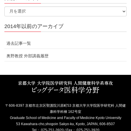
2014年以前のアーカイブ
過去記事一覧
奥野教授 外部講義履歴
〒606-8397 京都市左京区聖護院川原町53 京都大学大学院医学研究科 人間健
康科学科棟 162号室
Graduate School of Medicine and Faculty of Medicine Kyoto University
53 Kawahara-cho,shogoin Sakyo-ku, Kyoto, JAPAN, 606-8507
Tel： 075-751-3920 / Fax： 075-751-3920