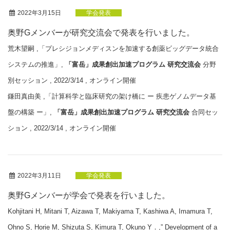
2022年3月15日
学会発表
奥野Gメンバーが研究交流会で発表を行いました。
荒木望嗣 ,「プレシジョンメディスンを加速する創薬ビッグデータ統合
システムの推進」,
「富岳」成果創出加速プログラム 研究交流会
分野
別セッション , 2022/3/14 , オンライン開催
鎌田真由美 ,「計算科学と臨床研究の架け橋に ー 疾患ゲノムデータ基
盤の構築 ー」,
「富岳」成果創出加速プログラム 研究交流会
合同セッ
ション , 2022/3/14 , オンライン開催
2022年3月11日
学会発表
奥野Gメンバーが学会で発表を行いました。
Kohjitani H, Mitani T, Aizawa T, Makiyama T, Kashiwa A, Imamura T,
Ohno S, Horie M, Shizuta S, Kimura T, Okuno Y．,” Development of a