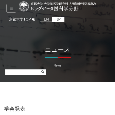
京都大学TOP
EN
JP
ニュース
News
学会発表