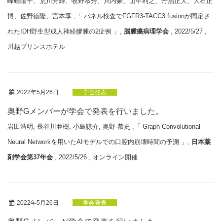
峰晴陽平、荒川芳輝、牧野恭秀、川内豪、山中利之、丹治正大、大石正
博、佐野徳隆、宮本享 ,「 パネル検査でFGFR3-TACC3 fusionが同定さ
れたIDH野生型成人神経膠腫の2症例 」,
脳腫瘍病理学会
, 2022/5/27 ,
川越プリンスホテル
2022年5月26日
学会発表
奥野Gメンバーが学会で発表を行いました。
岩田浩明, 長谷川亜樹, 小島諒介, 奥野 恭史 ,「 Graph Convolutional
Neural Networkを用いたAIモデルでの口腔内崩壊時間の予測 」,
日本薬
剤学会第37年会
, 2022/5/26 , オンライン開催
2022年5月26日
学会発表