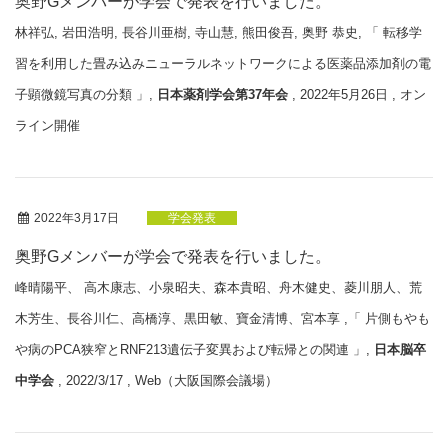
奥野Gメンバーが学会で発表を行いました。
林祥弘, 岩田浩明, 長谷川亜樹, 寺山慧, 熊田俊吾, 奥野 恭史, 「 転移学
習を利用した畳み込みニューラルネットワークによる医薬品添加剤の電
子顕微鏡写真の分類 」,
日本薬剤学会第37年会
, 2022年5月26日 , オン
ライン開催
2022年3月17日
学会発表
奥野Gメンバーが学会で発表を行いました。
峰晴陽平、 高木康志、小泉昭夫、森本貴昭、舟木健史、菱川朋人、荒
木芳生、長谷川仁、高橋淳、黒田敏、寶金清博、宮本享 ,「 片側もやも
や病のPCA狭窄とRNF213遺伝子変異および転帰との関連 」,
日本脳卒
中学会
, 2022/3/17 , Web（大阪国際会議場）