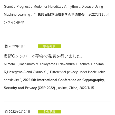
Genetic Prognostic Model for Hereditary Arrhythmia Disease Using
Machine Learning． “,
第86回日本循環器学会学術集会
, 2022/3/11 , オ
ンライン開催
2022年1月15日
学会発表
奥野Gメンバーが学会で発表を行いました。
Mimoto T,Hashimoto M,Yokoyama H,Nakamura T,Isohara T,Kojima
R,Hasegawa A and Okuno Y ,“ Differential privacy under incalculable
sensitivity ”,
2022 6th International Conference on Cryptography,
Security and Privacy (CSP 2022)
, online, China, 2022/1/15
2022年1月14日
学会発表