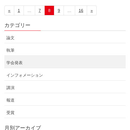
«
1
…
7
8
9
…
16
»
カテゴリー
論文
執筆
学会発表
インフォメーション
講演
報道
受賞
月別アーカイブ