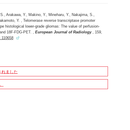
 S., Arakawa, Y., Makino, Y., Mineharu, Y., Nakajima, S.,
akamoto, Y. , Telomerase reverse transcriptase promoter
ype histological lower-grade gliomas: The value of perfusion-
, and 18F-FDG-PET. ,
European Journal of Radiology
, 159,
2.110658
されました
。