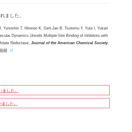
されました
。
, Yunoshin T, Hironori K, Gert-Jan B, Tsutomu Y, Yuta I, Yukari
ecular Dynamics Unveils Multiple-Site Binding of Inhibitors with
ofolate Reductase,
Journal of the American Chemical Society
,
4648
いました。
いました。