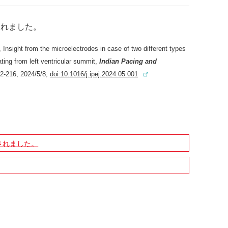
されました
。
 Insight from the microelectrodes in case of two different types
ating from left ventricular summit,
Indian Pacing and
12-216, 2024/5/8,
doi:10.1016/j.ipej.2024.05.001
されました。