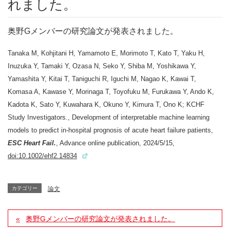
れました。
奥野Gメンバー
の研究論文が発表されました
。
Tanaka M, Kohjitani H, Yamamoto E, Morimoto T, Kato T, Yaku H,
Inuzuka Y, Tamaki Y, Ozasa N, Seko Y, Shiba M, Yoshikawa Y,
Yamashita Y, Kitai T, Taniguchi R, Iguchi M, Nagao K, Kawai T,
Komasa A, Kawase Y, Morinaga T, Toyofuku M, Furukawa Y, Ando K,
Kadota K, Sato Y, Kuwahara K, Okuno Y, Kimura T, Ono K; KCHF
Study Investigators., Development of interpretable machine learning
models to predict in-hospital prognosis of acute heart failure patients,
ESC Heart Fail.
, Advance online publication, 2024/5/15,
doi:10.1002/ehf2.14834
カテゴリー
論文
奥野Gメンバーの研究論文が発表されました。