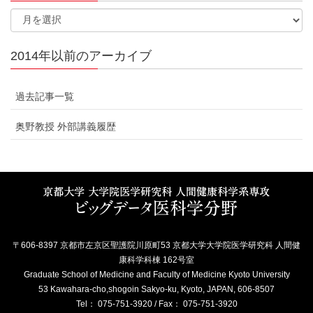
2014年以前のアーカイブ
過去記事一覧
奥野教授 外部講義履歴
〒606-8397 京都市左京区聖護院川原町53 京都大学大学院医学研究科 人間健
康科学科棟 162号室
Graduate School of Medicine and Faculty of Medicine Kyoto University
53 Kawahara-cho,shogoin Sakyo-ku, Kyoto, JAPAN, 606-8507
Tel： 075-751-3920 / Fax： 075-751-3920