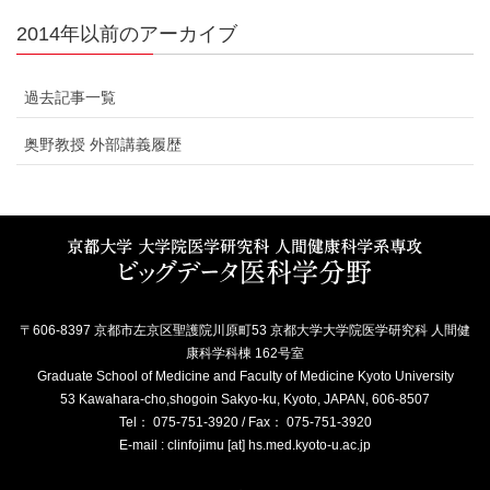
2014年以前のアーカイブ
過去記事一覧
奥野教授 外部講義履歴
〒606-8397 京都市左京区聖護院川原町53 京都大学大学院医学研究科 人間健
康科学科棟 162号室
Graduate School of Medicine and Faculty of Medicine Kyoto University
53 Kawahara-cho,shogoin Sakyo-ku, Kyoto, JAPAN, 606-8507
Tel： 075-751-3920 / Fax： 075-751-3920
E-mail : clinfojimu [at] hs.med.kyoto-u.ac.jp