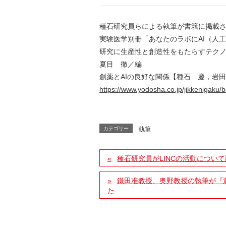
種石研究員らによる執筆が書籍に掲載
実験医学別冊「あなたのラボにAI（人
研究に生産性と創造性をもたらすテク
夏目 徹／編
創薬とAIの良好な関係【種石 慶，岩
https://www.yodosha.co.jp/jikkenigaku
カテゴリー
執筆
種石研究員がLINCの活動につい
鎌田准教授、奥野教授の執筆が『週
た