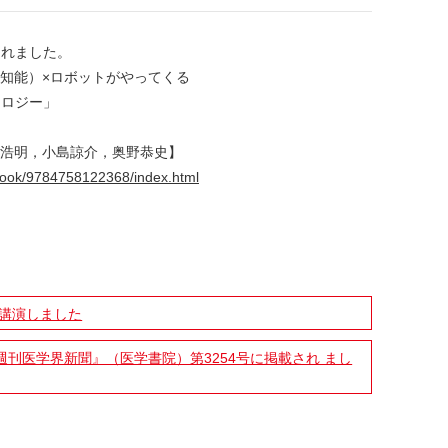
されました。
工知能）×ロボットがやってくる
ノロジー」
田浩明，小島諒介，奥野恭史】
/book/9784758122368/index.html
て講演しました
刊医学界新聞』（医学書院）第3254号に掲載され まし