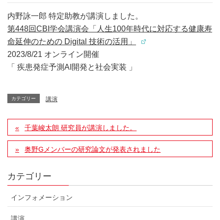
内野詠一郎 特定助教が講演しました。
第448回CBI学会講演会「人生100年時代に対応する健康寿
命延伸のための Digital 技術の活用」
2023/8/21 オンライン開催
「 疾患発症予測AI開発と社会実装 」
カテゴリー
講演
千葉峻太朗 研究員が講演しました。
奥野Gメンバーの研究論文が発表されました
カテゴリー
インフォメーション
講演