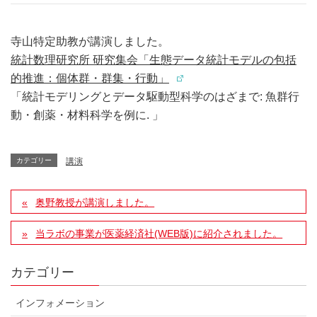
寺山特定助教が講演しました。
統計数理研究所 研究集会「生態データ統計モデルの包括
的推進：個体群・群集・行動」
「統計モデリングとデータ駆動型科学のはざまで: 魚群行
動・創薬・材料科学を例に. 」
カテゴリー
講演
奥野教授が講演しました。
当ラボの事業が医薬経済社(WEB版)に紹介されました。
カテゴリー
インフォメーション