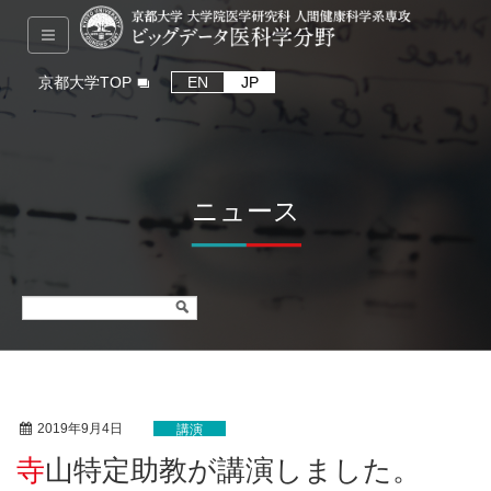
京都大学TOP
EN
JP
ニュース
2019年9月4日
講演
寺山特定助教が講演しました。