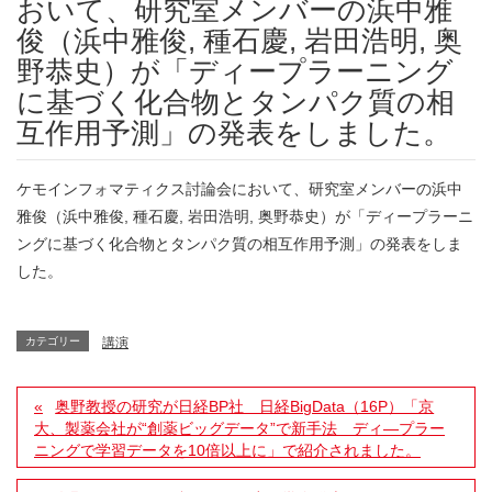
おいて、研究室メンバーの浜中雅
俊（浜中雅俊, 種石慶, 岩田浩明, 奥
野恭史）が「ディープラーニング
に基づく化合物とタンパク質の相
互作用予測」の発表をしました。
ケモインフォマティクス討論会において、研究室メンバーの浜中
雅俊（浜中雅俊, 種石慶, 岩田浩明, 奥野恭史）が「ディープラーニ
ングに基づく化合物とタンパク質の相互作用予測」の発表をしま
した。
カテゴリー
講演
奥野教授の研究が日経BP社 日経BigData（16P）「京
大、製薬会社が“創薬ビッグデータ”で新手法 ディ―プラー
ニングで学習データを10倍以上に」で紹介されました。