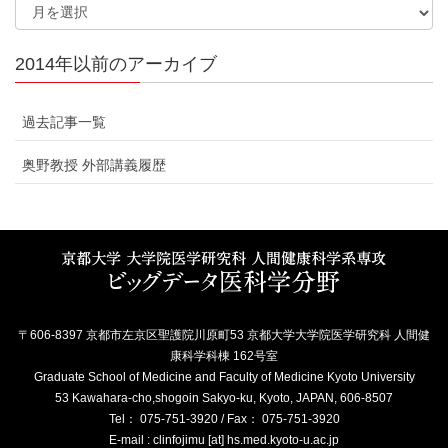
2014年以前のアーカイブ
過去記事一覧
奥野教授 外部講義履歴
〒606-8397 京都市左京区聖護院川原町53 京都大学大学院医学研究科 人間健
康科学科棟 162号室
Graduate School of Medicine and Faculty of Medicine Kyoto University
53 Kawahara-cho,shogoin Sakyo-ku, Kyoto, JAPAN, 606-8507
Tel： 075-751-3920 / Fax： 075-751-3920
E-mail : clinfojimu [at] hs.med.kyoto-u.ac.jp