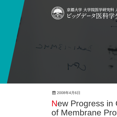
2008年4月6日
総説
New Progress in Crystallization Technology
of Membrane Prot