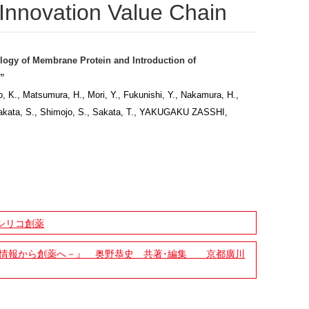
Innovation Value Chain
ology of Membrane Protein and Introduction of
n”
o, K., Matsumura, H., Mori, Y., Fukunishi, Y., Nakamura, H.,
Minakata, S., Shimojo, S., Sakata, T., YAKUGAKU ZASSHI,
シリコ創薬
情報から創薬へ－』 奥野恭史 共著･編集 京都廣川