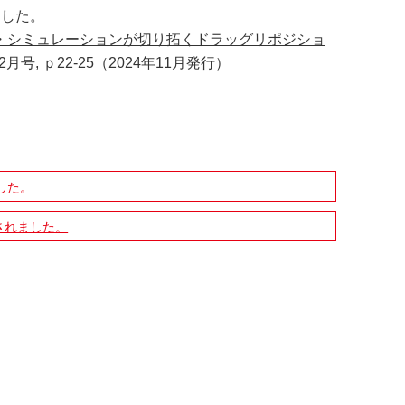
ました。
I・シミュレーションが切り拓くドラッグリポジショ
月号, ｐ22-25
（2024年11月発行）
した。
されました。