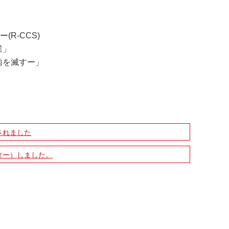
(R-CCS)
業」
病を滅すー」
されました
ター）しました。