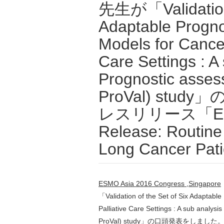
先生が「Validation 
Adaptable Progno
Models for Cancer
Care Settings : A
Prognostic assess
ProVal) st
レスリリース「ESMO 
Release: Routine
Long Cancer Pati
ESMO Asia 2016 Congress ,Singapore
「Validation of the Set of Six Adaptable
Palliative Care Settings : A sub analysi
ProVal) study」の口頭発表をしました