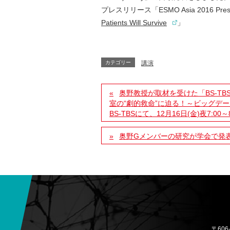
プレスリリース「ESMO Asia 2016 Press
Patients Will Survive
」
カテゴリー
講演
奥野教授が取材を受けた「BS-T
室の“劇的救命”に迫る！～ビッグデ
BS-TBSにて、12月16日(金)夜7:0
奥野Gメンバーの研究が学会で発
〒60