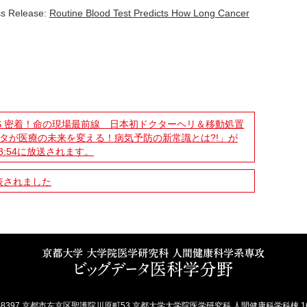
 Release:
Routine Blood Test Predicts How Long Cancer
BS 密着！命の現場最前線 日本初ドクターヘリ＆移動処置
ータが医療の未来を変える！病気予防の新常識とは?!」が
0～8:54に放送されます。
表されました
6-8397 京都市左京区聖護院川原町53 京都大学大学院医学研究科 人間健康科学科棟 1