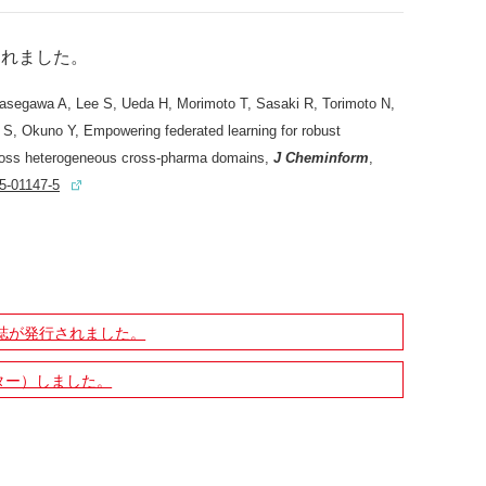
されました
。
asegawa A, Lee S, Ueda H, Morimoto T, Sasaki R, Torimoto N,
, Okuno Y, Empowering federated learning for robust
cross heterogeneous cross-pharma domains,
J Cheminform
,
5-01147-5
誌が発行されました。
ター）しました。