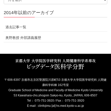
2014年以前のアーカイブ
過去記事一覧
奥野教授 外部講義履歴
〒606-8397 京都市左京区聖護院川原町53 京都大学大学院医学研究科 人間健
康科学科棟 162号室
Graduate School of Medicine and Faculty of Medicine Kyoto University
53 Kawahara-cho,shogoin Sakyo-ku, Kyoto, JAPAN, 606-8507
Tel： 075-751-3920 / Fax： 075-751-3920
E-mail : clinfojimu [at] hs.med.kyoto-u.ac.jp