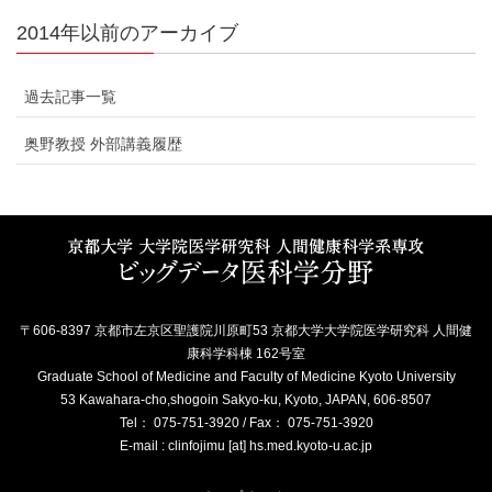
2014年以前のアーカイブ
過去記事一覧
奥野教授 外部講義履歴
〒606-8397 京都市左京区聖護院川原町53 京都大学大学院医学研究科 人間健
康科学科棟 162号室
Graduate School of Medicine and Faculty of Medicine Kyoto University
53 Kawahara-cho,shogoin Sakyo-ku, Kyoto, JAPAN, 606-8507
Tel： 075-751-3920 / Fax： 075-751-3920
E-mail : clinfojimu [at] hs.med.kyoto-u.ac.jp