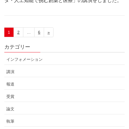
タ・人工知能で挑む創薬と医療」の講演をしました。
1
2
…
6
»
カテゴリー
インフォメーション
講演
報道
受賞
論文
執筆