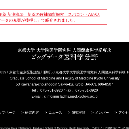
薬 新潮流㊤ 新薬の候補物質探索 スパコン・AIが活
データの充実が後押し」で紹介されました。
6-8397 京都市左京区聖護院川原町53 京都大学大学院医学研究科 人間健康科学科棟 1
Graduate School of Medicine and Faculty of Medicine Kyoto University
53 Kawahara-cho,shogoin Sakyo-ku, Kyoto, JAPAN, 606-8507
Tel： 075-751-3920 / Fax： 075-751-3920
E-mail : clinfojimu [at] hs.med.kyoto-u.ac.jp
ップページ
研究内容
ニュース
研究実績
メンバー
アクセ
t of Biomedical Data Intelligence, Graduate School of Medicine, Kyoto University この