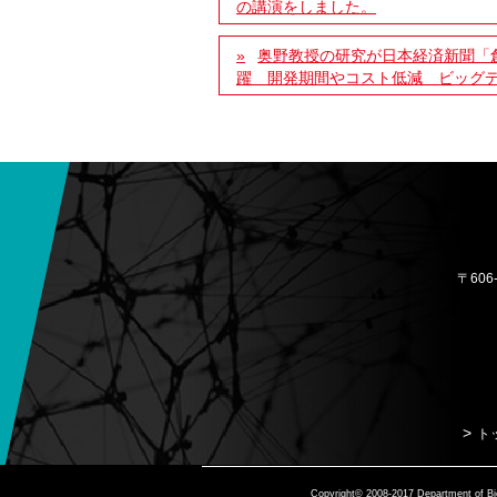
の講演をしました。
奥野教授の研究が日本経済新聞「創
躍 開発期間やコスト低減 ビッグ
〒60
ト
Copyright© 2008-2017 Departmen