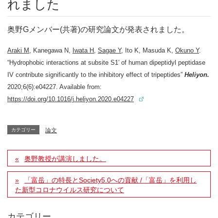
れました
奥野Gメンバー(共著)の研究論文が発表されました。
Araki M
, Kanegawa N,
Iwata H
,
Sagae Y
, Ito K, Masuda K,
Okuno Y
.
“Hydrophobic interactions at subsite S1′ of human dipeptidyl peptidase
IV contribute significantly to the inhibitory effect of tripeptides”
Heliyon.
2020;6(6):e04227. Available from:
https://doi.org/10.1016/j.heliyon.2020.e04227
カテゴリー
論文
奥野教授が講演しました。
「富岳」の特長とSociety5.0への貢献 /「富岳」を利用し
た新型コロナウイルス研究について
カテゴリー