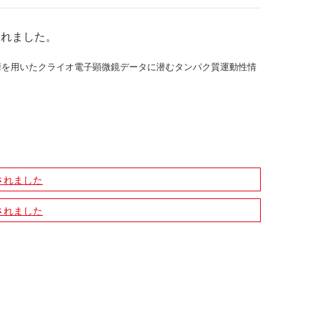
されました。
学習技術を用いたクライオ電子顕微鏡データに潜むタンパク質運動性情
されました
されました