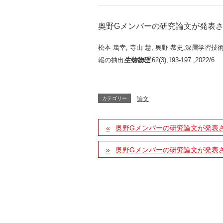
奥野Gメンバーの研究論文が発表
松本 篤幸, 寺山 慧, 奥野 恭史,深層
報の抽出
生物物理
,62(3),193-197 ,2022/6
カテゴリー
論文
奥野Gメンバーの研究論文が発表
奥野Gメンバーの研究論文が発表