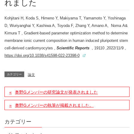
れました
Kohjitani H, Koda S, Himeno Y, Makiyama T, Yamamoto Y, Yoshinaga
D, Wuriyanghai Y, Kashiwa A, Toyoda F, Zhang Y, Amano A, Noma A&
Kimura T , Gradient-based parameter optimization method to determine
membrane ionic current composition in human induced pluripotent stem
cell-derived cardiomyocytes ,
Scientific Reports
, 19110 ,2022/11/9 ,
https://doi.org/10.1038/s41598-022-23398-0
カテゴリー
論文
奥野Gメンバーの研究論文が発表されました
奧野Gメンバーの執筆が掲載されました。
カテゴリー