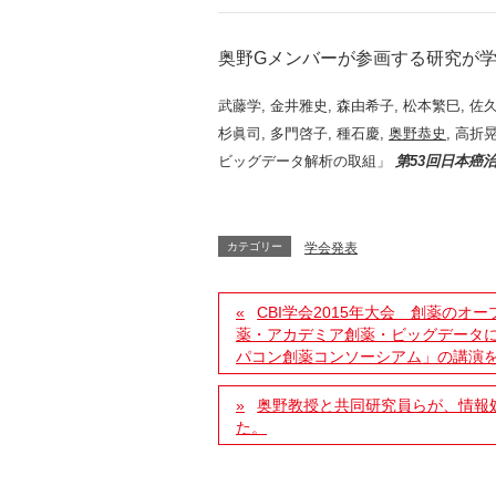
奥野Gメンバーが参画する研究が
武藤学, 金井雅史, 森由希子, 松本繁巳, 佐
杉眞司, 多門啓子, 種石慶,
奥野恭史
, 高
ビッグデータ解析の取組」
第53回日本癌治
カテゴリー
学会発表
CBI学会2015年大会 創薬のオープン
薬・アカデミア創薬・ビッグデータ
パコン創薬コンソーシアム」の講演
奥野教授と共同研究員らが、情報処
た。