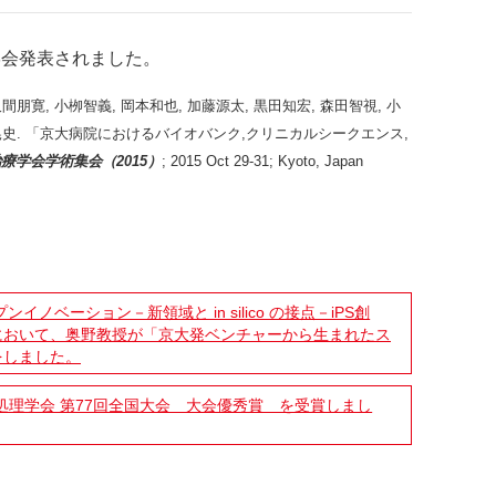
学会発表されました。
久間朋寛, 小栁智義, 岡本和也, 加藤源太, 黒田知宏, 森田智視, 小
折晃史. 「京大病院におけるバイオバンク,クリニカルシークエンス,
療学会学術集会（2015）
; 2015 Oct 29-31; Kyoto, Japan
イノベーション－新領域と in silico の接点－iPS創
において、奥野教授が「京大発ベンチャーから生まれたス
をしました。
理学会 第77回全国大会 大会優秀賞 を受賞しまし