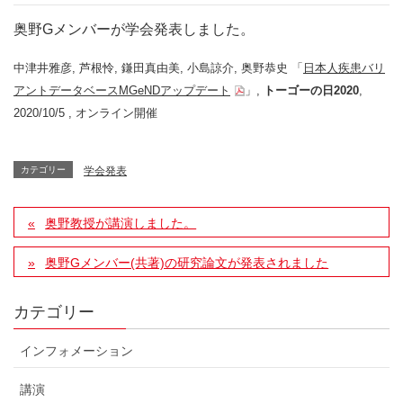
奥野Gメンバーが学会発表しました。
中津井雅彦, 芦根怜, 鎌田真由美, 小島諒介, 奥野恭史 「
日本人疾患バリ
アントデータベースMGeNDアップデート
」,
トーゴーの日2020
,
2020/10/5 , オンライン開催
カテゴリー
学会発表
奥野教授が講演しました。
奥野Gメンバー(共著)の研究論文が発表されました
カテゴリー
インフォメーション
講演