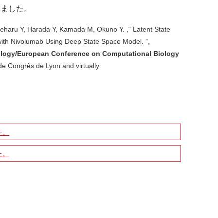
いました。
haru Y, Harada Y, Kamada M, Okuno Y. ,“ Latent State
with Nivolumab Using Deep State Space Model. ”,
Biology/European Conference on Computational Biology
 de Congrès de Lyon and virtually
た。
た。