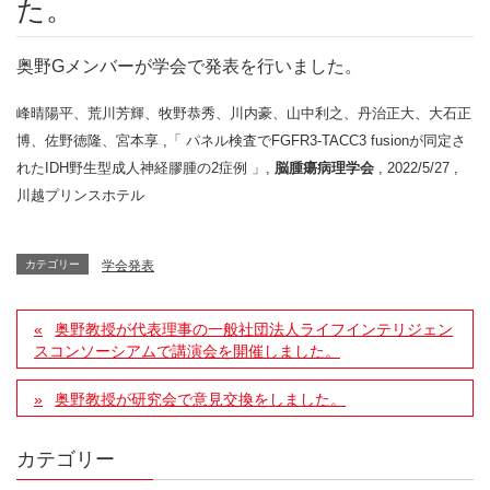
た。
奥野Gメンバーが学会で発表を行いました。
峰晴陽平、荒川芳輝、牧野恭秀、川内豪、山中利之、丹治正大、大石正
博、佐野徳隆、宮本享 ,「 パネル検査でFGFR3-TACC3 fusionが同定さ
れたIDH野生型成人神経膠腫の2症例 」,
脳腫瘍病理学会
, 2022/5/27 ,
川越プリンスホテル
カテゴリー
学会発表
奥野教授が代表理事の一般社団法人ライフインテリジェン
スコンソーシアムで講演会を開催しました。
奥野教授が研究会で意見交換をしました。
カテゴリー