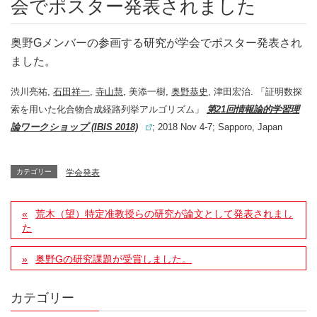
会でポスター発表されました
奥野Gメンバーの参画する研究が学会でポスター発表され
ました。
渋川亮祐,
石田祥一
,
寺山慧
, 美添一樹,
奥野恭史
, 津田宏治. 「証明数探
索を用いた化合物合成経路列挙アルゴリズム」
第21回情報論的学習理
論ワークショップ (IBIS 2018)
; 2018 Nov 4-7; Sapporo, Japan
カテゴリー
学会発表
荒木（望）特定准教授らの研究が論文として発表されまし
た
奥野Gの研究課題が受賞しました。
カテゴリー