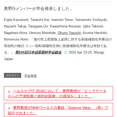
奥野Gメンバーが学会発表しました。
Fujita Kazutoshi, Taneishi Kei, Inamoto Teruo, Yamamoto Yoshiyuki,
Hayashi Takuji, Tanigawa Go, Kawashima Atsunari, Ujike Takeshi,
Nagahara Akira, Uemura Motohide,
Okuno Yasushi
, Azuma Haruhito,
Nonomura Norio. 「進行性上部尿路上皮癌に対する術後補助化学療法の
有効性の検討:リンパ節転移陽性症例に術後補助化学療法は有効であ
る。」
第104回日本泌尿器科学会総会
; 2016 Apr 23-25; Miyagi,
Japan
カテゴリー
学会発表
ヘルスケアIT 2016において、奥野教授が「ビッグデータ
からの予測医療と個別化医療」の講演をしました。
奥野教授がNHKワールドの番組「Science View」（再）で
紹介されました。