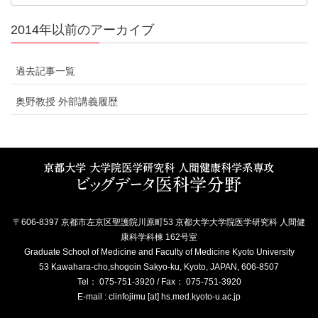
2014年以前のアーカイブ
過去記事一覧
奥野教授 外部講義履歴
〒606-8397 京都市左京区聖護院川原町53 京都大学大学院医学研究科 人間健
康科学科棟 162号室
Graduate School of Medicine and Faculty of Medicine Kyoto University
53 Kawahara-cho,shogoin Sakyo-ku, Kyoto, JAPAN, 606-8507
Tel： 075-751-3920 / Fax： 075-751-3920
E-mail : clinfojimu [at] hs.med.kyoto-u.ac.jp