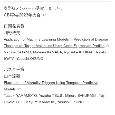
奥野Gメンバーが受賞しました。
CBI学会2023年大会
口頭発表賞
畑野成美
Application of Machine Learning Models in Prediction of Disease
Therapeutic Target Molecules Using Gene Expression Profiles
Narumi HATANO, Mayumi KAMADA, Ryosuke KOJIMA, Hiroaki
IWATA, Yasushi OKUNO
ポスター賞
山本達毅
Elucidation of Mortality Triggers Using Temporal Predictive
Models
Tatsuki YAMAMOTO, Yuzuha TSUJI , Minoru SAKURAGI , Yuji
OKAMOTO , Mayumi KAMADA , Yasushi OKUNO