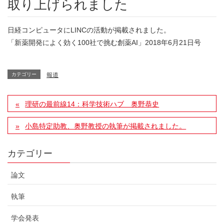
取り上げられました
日経コンピュータにLINCの活動が掲載されました。
「新薬開発によく効く100社で挑む創薬AI」2018年6月21日号
カテゴリー
報道
理研の最前線14：科学技術ハブ 奥野恭史
小島特定助教、奥野教授の執筆が掲載されました。
カテゴリー
論文
執筆
学会発表