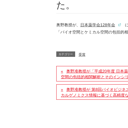
た。
奥野教授が、
日本薬学会128年会
に
「バイオ空間とケミカル空間の包括的
カテゴリー
受賞
奥野准教授が「平成20年度 日本
空間の包括的相関解析とそのインシ
奥野准教授が 第8回バイオビジネ
カルゲノミクス情報に基づく高精度