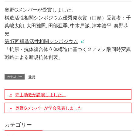
奥野Gメンバーが受賞しました。
構造活性相関シンポジウム優秀発表賞（口頭）受賞者：千
葉峻太朗, 大田雅照, 田部亜季, 中木戸誠, 津本浩平, 奥野恭
史
第47回構造活性相関シンポジウム
「抗原・抗体複合体立体構造に基づく２アミノ酸同時変異
戦略による新規抗体創製」
カテゴリー
受賞
寺山助教が講演しました。
奥野Gメンバーが学会発表しました
カテゴリー