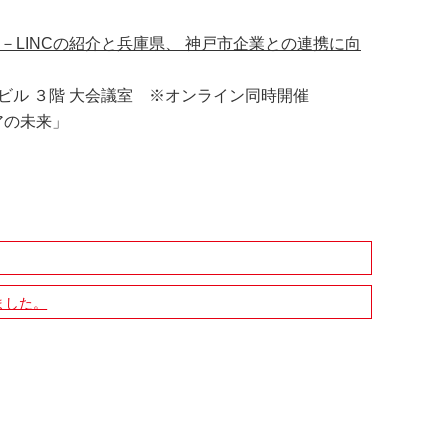
 －LINCの紹介と兵庫県、 神戸市企業との連携に向
戸本部ビル ３階 大会議室 ※オンライン同時開催
アの未来」
ました。