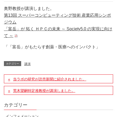
奥野教授が講演しました。
第13回 スーパーコンピューティング技術 産業応用シンポ
ジウム
「富岳」が 拓く ＨＰＣの未来 ～ Society5.0 の実現に向け
て ～
「「富岳」がもたらす創薬・医療へのインパクト」
カテゴリー
講演
当ラボの研究が読売新聞に紹介されました。
荒木望嗣特定准教授が講演しました。
カテゴリー
インフォメーション