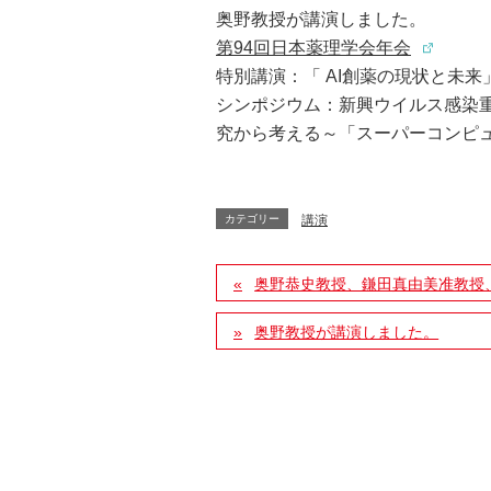
奥野教授が講演しました。
第94回日本薬理学会年会
特別講演：「 AI創薬の現状と未来
シンポジウム：
新興ウイルス感染重
究から考える～「スーパーコンピュー
カテゴリー
講演
奥野恭史教授、鎌田真由美准教授
奥野教授が講演しました。