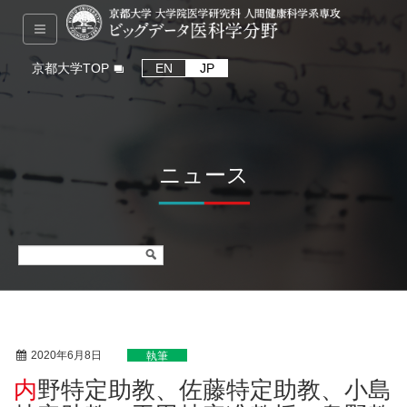
京都大学TOP
EN
JP
ニュース
2020年6月8日
執筆
内野特定助教、佐藤特定助教、小島