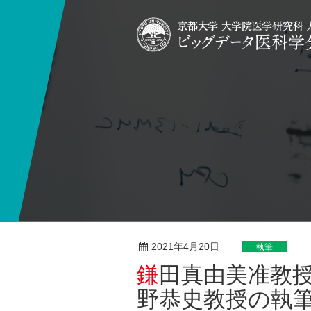
2021年4月20日
執筆
鎌田真由美准教授， 中津井雅彦教授， 奥
野恭史教授の執