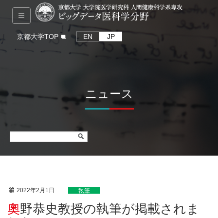
京都大学TOP
EN
JP
ニュース
2022年2月1日
執筆
奧野恭史教授の執筆が掲載されま