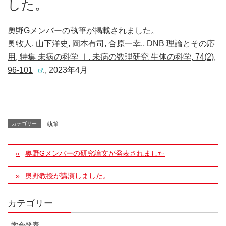
した。
奧野Gメンバーの執筆が掲載されました。
奥牧人, 山下洋史, 岡本有司, 合原一幸.,
DNB 理論とその応
用, 特集 未病の科学 Ⅰ. 未病の数理研究 生体の科学, 74(2),
96-101
.,
2023年4月
カテゴリー
執筆
奥野Gメンバーの研究論文が発表されました
奥野教授が講演しました。
カテゴリー
学会発表