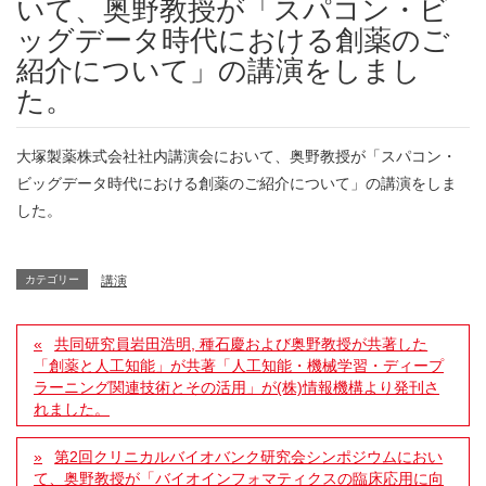
いて、奥野教授が「スパコン・ビ
ッグデータ時代における創薬のご
紹介について」の講演をしまし
た。
大塚製薬株式会社社内講演会において、奥野教授が「スパコン・
ビッグデータ時代における創薬のご紹介について」の講演をしま
した。
カテゴリー
講演
共同研究員岩田浩明, 種石慶および奥野教授が共著した
「創薬と人工知能」が共著「人工知能・機械学習・ディープ
ラーニング関連技術とその活用」が(株)情報機構より発刊さ
れました。
第2回クリニカルバイオバンク研究会シンポジウムにおい
て、奥野教授が「バイオインフォマティクスの臨床応用に向