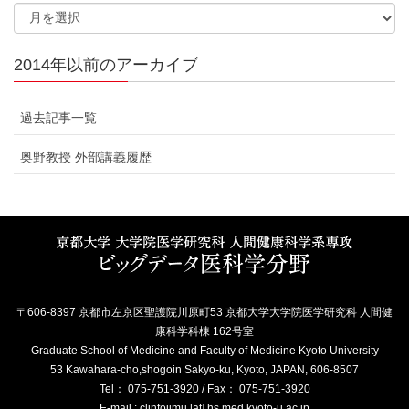
2014年以前のアーカイブ
過去記事一覧
奥野教授 外部講義履歴
〒606-8397 京都市左京区聖護院川原町53 京都大学大学院医学研究科 人間健
康科学科棟 162号室
Graduate School of Medicine and Faculty of Medicine Kyoto University
53 Kawahara-cho,shogoin Sakyo-ku, Kyoto, JAPAN, 606-8507
Tel： 075-751-3920 / Fax： 075-751-3920
E-mail : clinfojimu [at] hs.med.kyoto-u.ac.jp