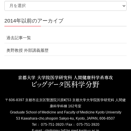
2014年以前のアーカイブ
過去記事一覧
奥野教授 外部講義履歴
〒606-8397 京都市左京区聖護院川原町53 京都大学大学院医学研究科 人間健
康科学科棟 162号室
Graduate School of Medicine and Faculty of Medicine Kyoto University
53 Kawahara-cho,shogoin Sakyo-ku, Kyoto, JAPAN, 606-8507
Tel： 075-751-3920 / Fax： 075-751-3920
E-mail : clinfojimu [at] hs.med.kyoto-u.ac.jp