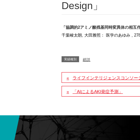
Design」
「協調的2アミノ酸残基同時変異体の相互作用解析に
千葉峻太朗, 大田雅照： 医学のあゆみ , 278巻6
実績種別
総説
ライフインテリジェンスコンソーシア
「AIによるAKI発症予測」