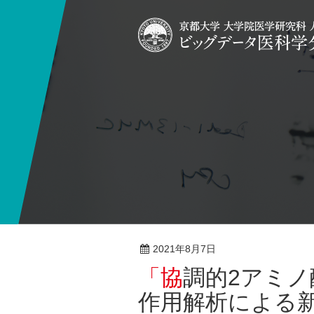
2021年8月7日
総説
「協調的2アミノ酸残基同時変異体の相互
作用解析による新規抗