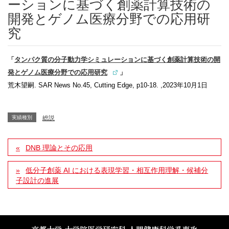
ーションに基づく創薬計算技術の
開発とゲノム医療分野での応用研
究
「
タンパク質の分子動力学シミュレーションに基づく創薬計算技術の開
発とゲノム医療分野での応用研究
」
荒木望嗣. SAR News No.45, Cutting Edge, p10-18. ,2023年10月1日
実績種別
総説
DNB 理論とその応用
低分子創薬 AI における表現学習・相互作用理解・候補分
子設計の進展