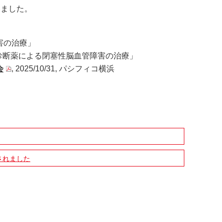
いました。
害の治療」
診断薬による閉塞性脳血管障害の治療」
会
, 2025/10/31, パシフィコ横浜
されました