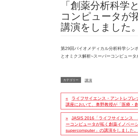
「創薬分析科学
コンピュータが
講演をしました
第29回バイオメディカル分析科学シンポ
とオミクス解析~スーパーコンピュータ
カテゴリー
講演
ライフサイエンス・アントレプレナ
講座において、奥野教授が「医療・創
JASIS 2016「ライフサイエ
ーコンピュータが拓く創薬イノベーション Drug 
supercomputer」の講演をしました